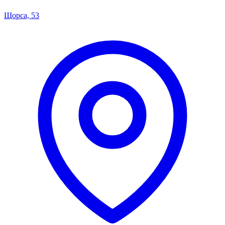
Щорса, 53