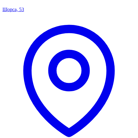
Щорса, 53