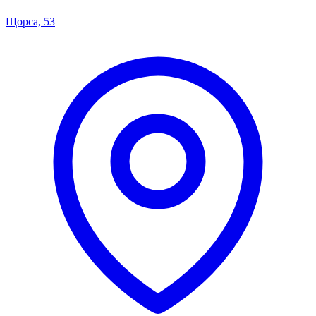
Щорса, 53