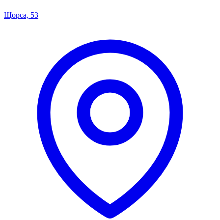
Щорса, 53