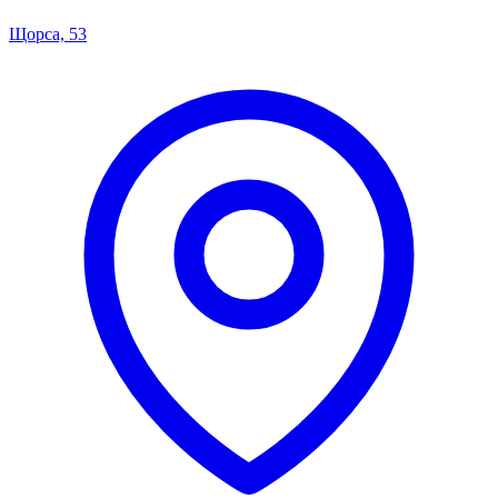
Щорса, 53