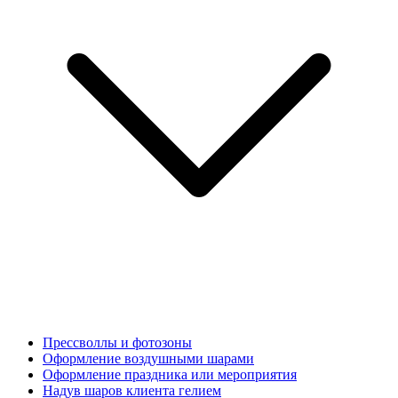
Прессволлы и фотозоны
Оформление воздушными шарами
Оформление праздника или мероприятия
Надув шаров клиента гелием