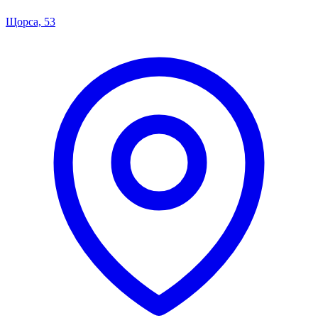
Щорса, 53