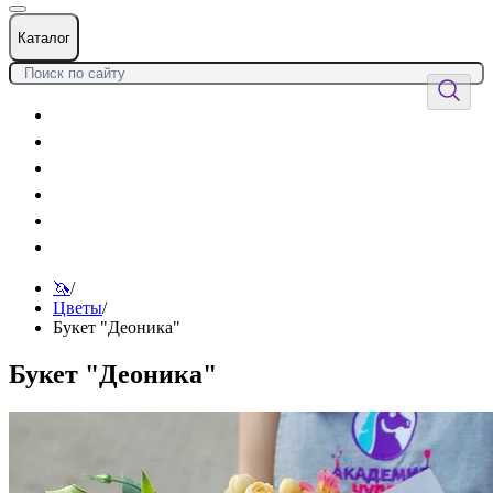
Каталог
Цветы
Воздушные шары
Подарки
Товары к празднику
Оформления
Услуги
🦄
/
Цветы
/
Букет "Деоника"
Букет "Деоника"