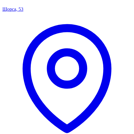
Щорса, 53