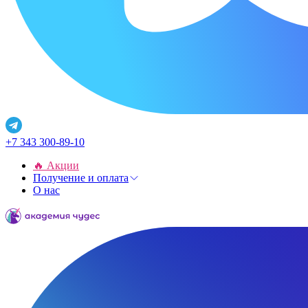
+7 343 300-89-10
🔥 Акции
Получение и оплата
О нас