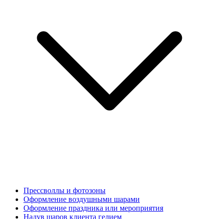
Прессволлы и фотозоны
Оформление воздушными шарами
Оформление праздника или мероприятия
Надув шаров клиента гелием