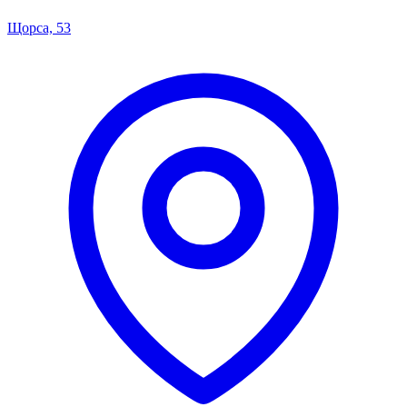
Щорса, 53