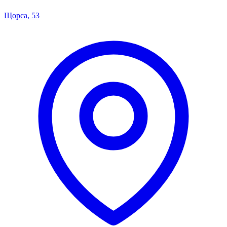
Щорса, 53