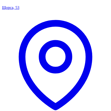
Щорса, 53