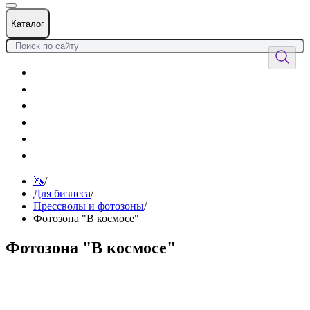
Каталог
Цветы
Воздушные шары
Подарки
Товары к празднику
Оформления
Услуги
🦄
/
Для бизнеса
/
Прессволы и фотозоны
/
Фотозона "В космосе"
Фотозона "В космосе"