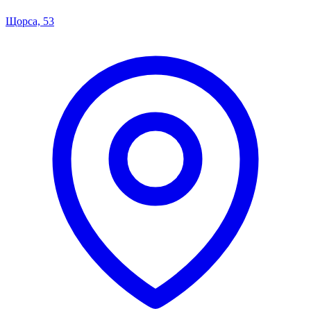
Щорса, 53