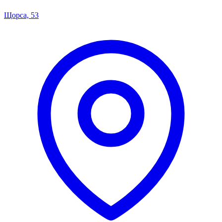
Щорса, 53