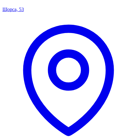
Щорса, 53