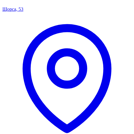
Щорса, 53