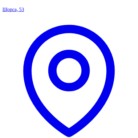
Щорса, 53