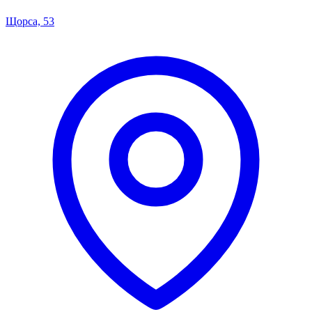
Щорса, 53