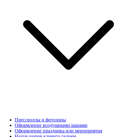
Прессволлы и фотозоны
Оформление воздушными шарами
Оформление праздника или мероприятия
Надув шаров клиента гелием