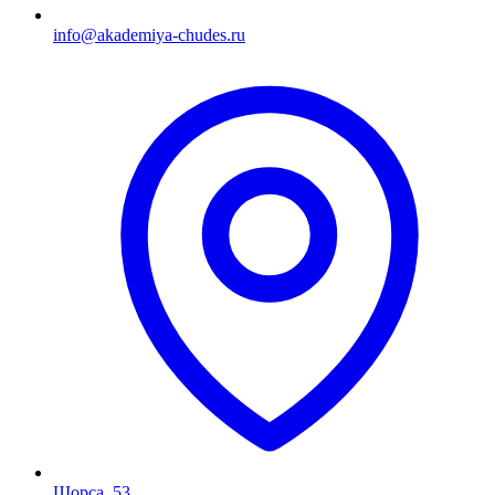
info@akademiya-chudes.ru
Щорса, 53