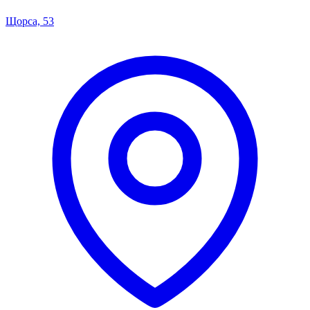
Щорса, 53