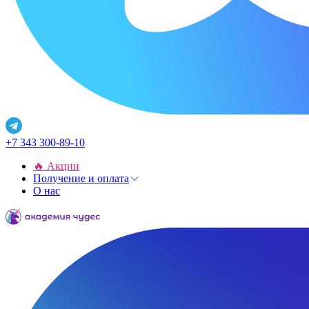
+7 343 300-89-10
🔥 Акции
Получение и оплата
О нас