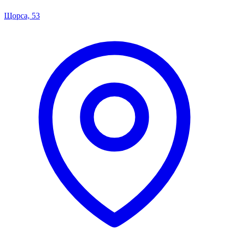
Щорса, 53