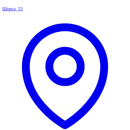
Щорса, 53