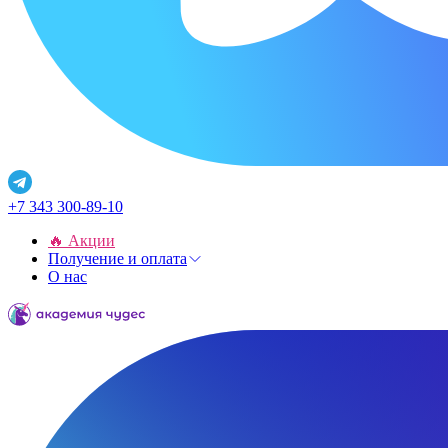
+7 343 300-89-10
🔥 Акции
Получение и оплата
О нас