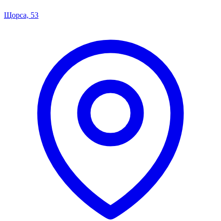
Щорса, 53