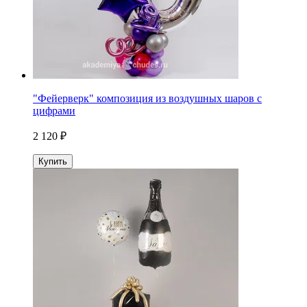
"Фейерверк" композиция из воздушных шаров с
цифрами
2 120 ₽
Купить