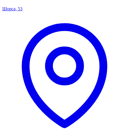
Щорса, 53